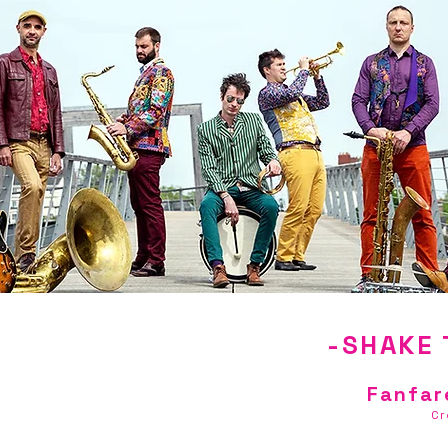
-SHAKE 
Fanfar
Cr