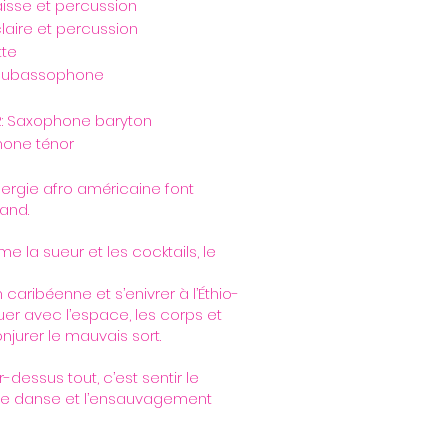
isse et percussion
laire et percussion
tte
soubassophone
R: Saxophone baryton
hone ténor
énergie afro américaine font
and.
e la sueur et les cocktails, le
caribéenne et s’enivrer à l’Éthio-
uer avec l’espace, les corps et
jurer le mauvais sort.
r-dessus tout, c’est sentir le
tible danse et l’ensauvagement