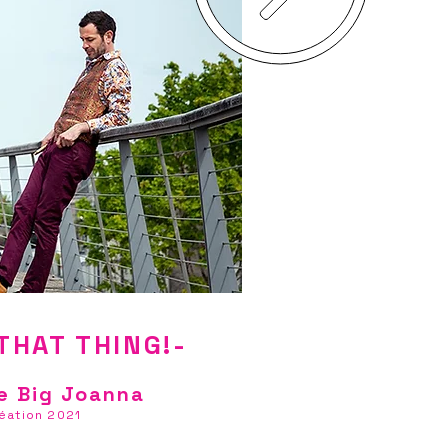
THAT THING!
-
e Big Joanna
éation 2021