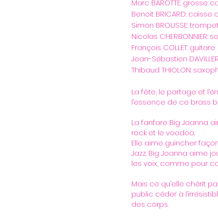
Marc BAROTTE: grosse ca
Benoit BRICARD: caisse c
Simon BROUSSE: trompe
Nicolas CHERBONNIER: 
François COLLET: guitare
Jean-Sébastien DAVILLE
Thibaud THIOLON: saxop
La fête, le partage et l’
l’essence de ce brass b
La fanfare Big Joanna aim
rock et le voodoo.
Elle aime guincher façon 
Jazz. Big Joanna aime jo
les voix, comme pour con
Mais ce qu’elle chérit pa
public céder à l’irrésis
des corps.